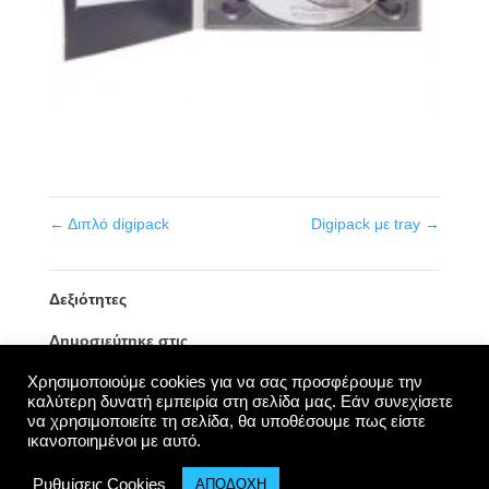
←
Διπλό digipack
Digipack με tray
→
Δεξιότητες
Δημοσιεύτηκε στις
4 Δεκεμβρίου, 2018
Χρησιμοποιούμε cookies για να σας προσφέρουμε την
καλύτερη δυνατή εμπειρία στη σελίδα μας. Εάν συνεχίσετε
να χρησιμοποιείτε τη σελίδα, θα υποθέσουμε πως είστε
ικανοποιημένοι με αυτό.
Ρυθμίσεις Cookies
ΑΠΟΔΟΧΗ