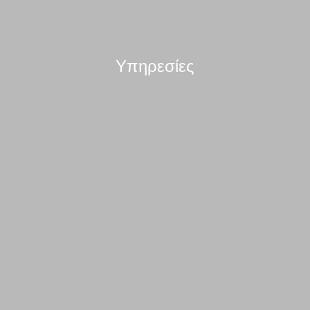
Υπηρεσίες
Κατασκευή CD/DVD
Τα βασικά στάδια της διαδικασίας που ακολουθείται είναι
τα εξής..