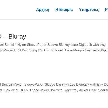
Αρχική
Η Εταιρία
Υπηρεσίες
P
 – Bluray
l Box slimNylon SleevePaper Sleeve Blu-ray case Digipack with tray
ο Διπλό DVD Box Θήκη DVD multi Jewel Box – Μαύρο tray Jewel θήκ
 Box slimNylon SleevePaper Sleeve Blu-ray case Digipack with tray D
 Box 2x Multi DVD case Jewel Box with Black tray Jewel Case clear t