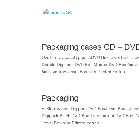
Packaging cases CD – DVD
ΌλαBlu-ray caseDigipackDVD BoxJewel Box - Jewe
Double Digipack DVD Box Μαύρο DVD Box διάφαν
διάφανο tray Jewel Box slim Printed carton...
Packaging
AllBlu-ray caseDigipackDVD BoxJewel Box - Jewel
Digipack Black DVD Box Transparent DVD Box DVD
Jewel Box slim Printed carton...