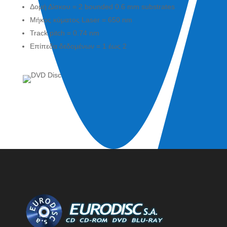
Δομή Δίσκου = 2 bounded 0.6 mm substrates
Μήκος κύματος Laser = 650 nm
Track pitch = 0.74 nm
Επίπεδα δεδομένων = 1 έως 2