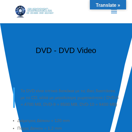
Translate »
DVD - DVD Video
Τα DVD είναι οπτικά δισκάκια με τις ίδιες διαστάσεις
με το CD, αλλά με μεγαλύτερη χωρητικότητα ( DVD-5
= 4700 MB, DVD-9 = 8500 MB, DVD-10 = 9400 MB)
Διάμετρος Δίσκου = 120 mm
Πάχος Δίσκου = 1,2 mm