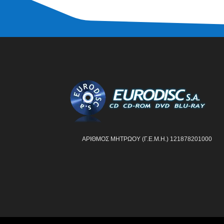
ΑΡΙΘΜΟΣ ΜΗΤΡΩΟΥ (Γ.Ε.Μ.Η.) 121878201000