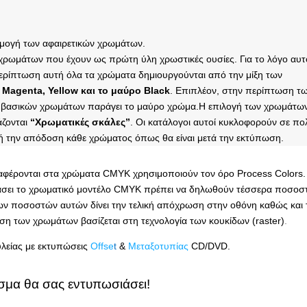
ρμογή των αφαιρετικών χρωμάτων.
 χρωμάτων που έχουν ως πρώτη ύλη χρωστικές ουσίες. Για το λόγο αυτ
ερίπτωση αυτή όλα τα χρώματα δημιουργούνται από την μίξη των
 Magenta, Yellow και το μαύρο Black
. Επιπλέον, στην περίπτωση τ
 βασικών χρωμάτων παράγει το μαύρο χρώμα.
Η επιλογή των χρωμάτω
ζονται
“Χρωματικές σκάλες”
. Οι κατάλογοι αυτοί κυκλοφορούν σε πο
στή την απόδοση κάθε χρώματος όπως θα είναι μετά την εκτύπωση.
ναφέρονται στα χρώματα CMYK χρησιμοποιούν τον όρο Process Colors.
 βάσει το χρωματικό μοντέλο CMYK πρέπει να δηλωθούν τέσσερα ποσοσ
ν ποσοστών αυτών δίνει την τελική απόχρωση στην οθόνη καθώς και 
η των χρωμάτων βασίζεται στη τεχνολογία των κουκίδων (raster)
.
ουλείας με εκτυπώσεις
Offse
t
&
Μεταξοτυπίας
CD/DVD.
σμα θα σας εντυπωσιάσει!